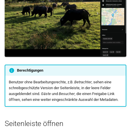
i
Gesicht manuell markieren
Dateibrowser
t
Gesichter entfernen
i
a
l
i
s
Berechtigungen
i
Benutzer ohne Bearbeitungsrechte, z.B.
Betrachter
, sehen eine
schreibgeschützte Version der Seitenleiste, in der leere Felder
e
ausgeblendet sind.
Gäste
und
Besucher
, die einen Freigabe-Link
r
öffnen, sehen eine weiter eingeschränkte Auswahl der Metadaten.
t
Seitenleiste öffnen