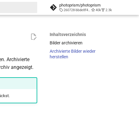
photoprism/photoprism
260728-bbde8f452
40k
2.3k
itialisiert
Inhaltsverzeichnis
Bilder archivieren
Archivierte Bilder wieder
herstellen
n. Archivierte
rchiv
angezeigt.
ckst.