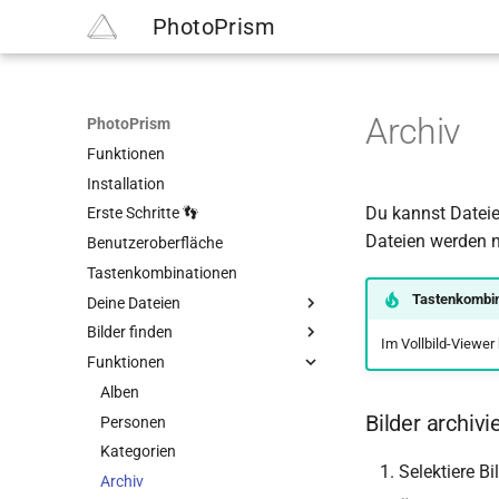
PhotoPrism
Archiv
PhotoPrism
Funktionen
Installation
Du kannst Dateie
Erste Schritte 👣
Dateien werden n
Benutzeroberfläche
Tastenkombinationen
Tastenkombin
Deine Dateien
Bilder finden
Übersicht
Im Vollbild-Viewer
Funktionen
Originale indexieren
Bereiche
Dateien importieren
Ansichten
Alben
Bilder archivi
Duplikaterkennung
Suchfilter verwenden
Personen
Unterstützung von Metadaten
Kategorien
Selektiere B
Web-Upload
Archiv