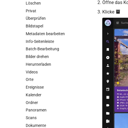
Öffne das K
WebDAV-Synchronisierung
Löschen
Dateibrowser
Privat
Klicke
Überprüfen
Bildstapel
Metadaten bearbeiten
Info-Seitenleiste
Batch-Bearbeitung
Bilder drehen
Herunterladen
Videos
Orte
Ereignisse
Kalender
Ordner
Panoramen
Scans
Dokumente