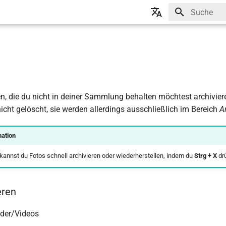
Suche wird in
🇬🇧 English
🇩🇪 Deutsch
n, die du nicht in deiner Sammlung behalten möchtest archiviere
icht gelöscht, sie werden allerdings ausschließlich im Bereich
A
ation
 kannst du Fotos schnell archivieren oder wiederherstellen, indem du
Strg + X
drü
eren
ilder/Videos