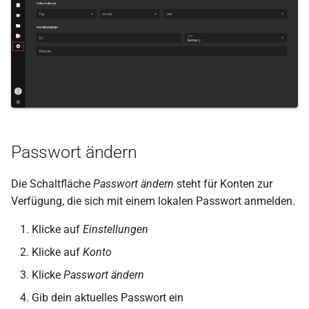
i
Dateibrowser
Bildstapel
t
Metadaten bearbeiten
i
a
Info-Seitenleiste
l
Batch-Bearbeitung
i
Passwort ändern
Bilder drehen
s
Die Schaltfläche
Passwort ändern
steht für Konten zur
i
Herunterladen
Verfügung, die sich mit einem lokalen Passwort anmelden.
e
Videos
Klicke auf
Einstellungen
r
Klicke auf
Konto
Orte
t
Klicke
Passwort ändern
Ereignisse
Gib dein aktuelles Passwort ein