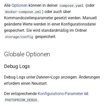
Alle
Optionen
können in deiner
(oder
Vorschaubilder
compose.yaml
Kalender
) oder auch über
docker-compose.yml
Skalierungsfilter
Kommandozeilenparameter gesetzt werden. Manuell
Ordner
geänderte Werte werden in einer Konfigurationsdatei
Statische und Dynamische
Panoramen
gespeichert. Sie wird standardmäßig im Ordner
Maximalgrößen
gespeichert.
storage/config
Scans
Dynamische Vorschaubilder
Globale Optionen
Dokumente
Welche Dateien werden von
Debug Logs
PhotoPrism erstellt?
Debug Logs unter
Dateien>Logs
anzeigen. Änderungen
Bildqualität
erfordern einen Neustart.
JPG Qualität
Der entsprechende
Konfigurations-Parameter
ist
.
PHOTOPRISM_DEBUG
Maximale JPEG-Größe