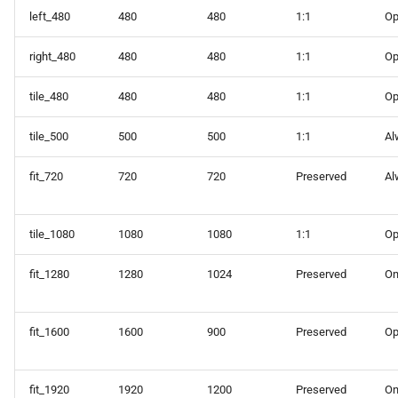
left_480
480
480
1:1
Op
right_480
480
480
1:1
Op
tile_480
480
480
1:1
Op
tile_500
500
500
1:1
Al
fit_720
720
720
Preserved
Al
tile_1080
1080
1080
1:1
Op
fit_1280
1280
1024
Preserved
O
fit_1600
1600
900
Preserved
Op
fit_1920
1920
1200
Preserved
O