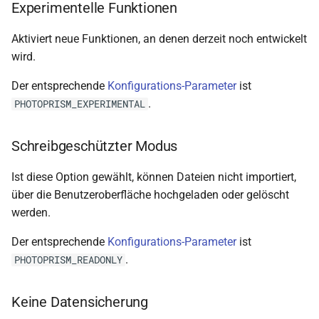
Experimentelle Funktionen
Maximale PNG Größe
Aktiviert neue Funktionen, an denen derzeit noch entwickelt
Dateikonvertierung
wird.
Darktable deaktivieren
Der entsprechende
Konfigurations-Parameter
ist
.
PHOTOPRISM_EXPERIMENTAL
RawTherapee deaktivieren
Schreibgeschützter Modus
Presets anwenden
Ist diese Option gewählt, können Dateien nicht importiert,
ImageMagick deaktivieren
über die Benutzeroberfläche hochgeladen oder gelöscht
werden.
FFmpeg deaktivieren
Der entsprechende
Konfigurations-Parameter
ist
Vektorgrafiken deaktivieren
.
PHOTOPRISM_READONLY
Keine Datensicherung