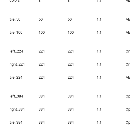
colors
3
3
1:1
Al
tile_50
50
50
1:1
Al
tile_100
100
100
1:1
Al
left_224
224
224
1:1
O
right_224
224
224
1:1
O
tile_224
224
224
1:1
Al
left_384
384
384
1:1
Op
right_384
384
384
1:1
Op
tile_384
384
384
1:1
Op