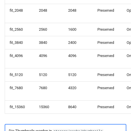
fit_2048
2048
2048
Preserved
Op
fit_2560
2560
1600
Preserved
O
fit_3840
3840
2400
Preserved
Op
fit_4096
4096
4096
Preserved
O
fit_5120
5120
5120
Preserved
O
fit_7680
7680
4320
Preserved
O
fit_15360
15360
8640
Preserved
O
Die Thumbnails werden in