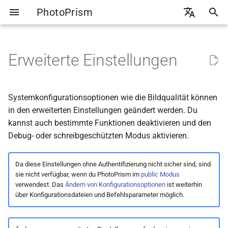
PhotoPrism
S
🇬🇧 English
u
🇩🇪 Deutsch
Erweiterte Einstellungen
Übersicht
Bereiche
Alben
Linkfreigabe
WebDAV Zugriff
Globale Optionen
Einführung
Backups erstellen
Google Photos
Admin Web UI
c
h
Originale indexieren
Ansichten
Personen
Dateien hochladen
Smartphones
Ollama Setup
Backups wiederherstellen
Apple Photos
CLI-Befehle
Debug Logs
Systemkonfigurationsoptionen wie die Bildqualität können
e
in den erweiterten Einstellungen geändert werden. Du
Dateien importieren
Suchfilter verwenden
Kategorien
Andere Apps
Ollama Cloud
Externer Speicher
Flickr
Benutzerrollen
Experimentelle Funktionen
kannst auch bestimmte Funktionen deaktivieren und den
w
Debug- oder schreibgeschützten Modus aktivieren.
Duplikaterkennung
Archiv
Dropbox
Ollama Modelle
Metadaten Export
Mit Gästen teilen
Schreibgeschützter Modus
i
r
Da diese Einstellungen ohne Authentifizierung nicht sicher sind, sind
Unterstützung von Metadaten
Löschen
OpenAI API
Verzeichnis Übersicht
Mehrere Bibliotheken
Keine Datensicherung
sie nicht verfügbar, wenn du PhotoPrism im
public Modus
d
verwendest. Das
Ändern von Konfigurationsoptionen
ist weiterhin
Web-Upload
Privat
CLI Befehle
2FA einrichten
WebDAV deaktivieren
über Konfigurationsdateien und Befehlsparameter möglich.
i
n
WebDAV-Synchronisierung
Überprüfen
Gesichter deaktivieren