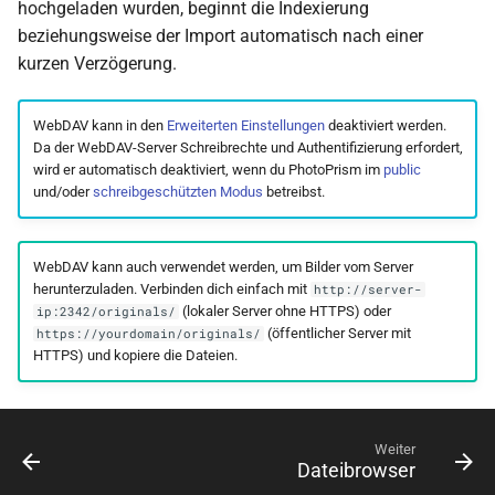
hochgeladen wurden, beginnt die Indexierung
i
Bildstapel
beziehungsweise der Import automatisch nach einer
t
kurzen Verzögerung.
Metadaten bearbeiten
i
WebDAV kann in den
Erweiterten Einstellungen
deaktiviert werden.
a
Info-Seitenleiste
Da der WebDAV-Server Schreibrechte und Authentifizierung erfordert,
wird er automatisch deaktiviert, wenn du PhotoPrism im
public
l
und/oder
schreibgeschützten Modus
betreibst.
Batch-Bearbeitung
i
Bilder drehen
s
WebDAV kann auch verwendet werden, um Bilder vom Server
herunterzuladen. Verbinden dich einfach mit
http://server-
i
Herunterladen
(lokaler Server ohne HTTPS) oder
ip:2342/originals/
e
(öffentlicher Server mit
https://yourdomain/originals/
HTTPS) und kopiere die Dateien.
Videos
r
Orte
t
Weiter
Ereignisse
Dateibrowser