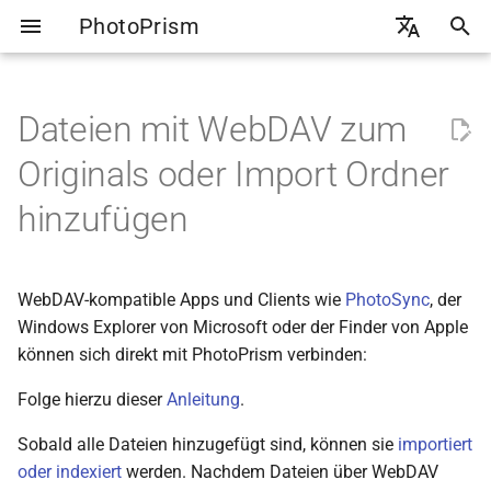
PhotoPrism
S
🇬🇧 English
u
🇩🇪 Deutsch
Dateien mit WebDAV zum
Bereiche
Alben
Linkfreigabe
WebDAV Zugriff
Allgemein
Einführung
Backups erstellen
Google Photos
Admin Web UI
c
Originals oder Import Ordner
h
Ansichten
Personen
Dateien hochladen
Smartphones
Inhalte
Ollama Setup
Backups wiederherstellen
Apple Photos
CLI-Befehle
hinzufügen
e
Suchfilter verwenden
Kategorien
Andere Apps
Sammlungen
Ollama Cloud
Externer Speicher
Flickr
Benutzerrollen
w
WebDAV-kompatible Apps und Clients wie
PhotoSync
, der
Archiv
Dropbox
Erweitert
Ollama Modelle
Metadaten Export
Mit Gästen teilen
i
Windows Explorer von Microsoft oder der Finder von Apple
r
können sich direkt mit PhotoPrism verbinden:
Löschen
Dienste
OpenAI API
Verzeichnis Übersicht
Mehrere Bibliotheken
d
Folge hierzu dieser
Anleitung
.
Privat
Konto
CLI Befehle
2FA einrichten
i
Sobald alle Dateien hinzugefügt sind, können sie
importiert
n
Überprüfen
oder indexiert
werden. Nachdem Dateien über WebDAV