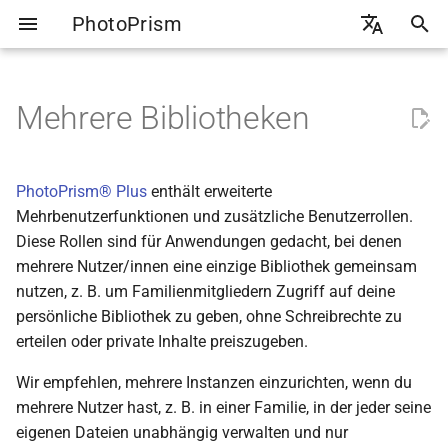
PhotoPrism
S
🇬🇧 English
u
🇩🇪 Deutsch
Mehrere Bibliotheken
Übersicht
Bereiche
Alben
Linkfreigabe
WebDAV Zugriff
Allgemein
Einführung
Backups erstellen
Google Photos
c
h
Originale indexieren
Ansichten
Personen
Dateien hochladen
Smartphones
Inhalte
Ollama Setup
Backups wiederherstellen
Apple Photos
PhotoPrism® Plus
enthält erweiterte
e
Mehrbenutzerfunktionen und zusätzliche Benutzerrollen.
Dateien importieren
Suchfilter verwenden
Kategorien
Andere Apps
Sammlungen
Ollama Cloud
Externer Speicher
Flickr
Diese Rollen sind für Anwendungen gedacht, bei denen
w
mehrere Nutzer/innen eine einzige Bibliothek gemeinsam
Duplikaterkennung
Archiv
Dropbox
Erweitert
Ollama Modelle
Metadaten Export
i
nutzen, z. B. um Familienmitgliedern Zugriff auf deine
persönliche Bibliothek zu geben, ohne Schreibrechte zu
r
Unterstützung von Metadaten
Löschen
Dienste
OpenAI API
Verzeichnis Übersicht
erteilen oder private Inhalte preiszugeben.
d
Web-Upload
Privat
Konto
CLI Befehle
Wir empfehlen, mehrere Instanzen einzurichten, wenn du
i
mehrere Nutzer hast, z. B. in einer Familie, in der jeder seine
n
WebDAV-Synchronisierung
Überprüfen
eigenen Dateien unabhängig verwalten und nur