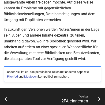
ausgewählte Alben freigeben möchte. Auf diese Weise
i
Dateibrowser
Bildstapel
kannst du Probleme mit gegensätzlichen
t
Bibliothekseinstellungen, Dateiberechtigungen und dem
Metadaten bearbeiten
Umgang mit Duplikaten vermeiden.
i
a
In zukünftigen Versionen werden Nutzer/innen in der Lage
Info-Seitenleiste
sein, Alben und andere Inhalte dezentral zu teilen,
l
unabhängig davon, wo ihre Bibliothek gehostet wird. Wir
Batch-Bearbeitung
i
arbeiten außerdem an einer speziellen Weboberfläche für
die Verwaltung mehrerer Bibliotheken und Benutzerkonten,
Bilder drehen
s
die als separates Tool zur Verfügung gestellt wird.
i
Herunterladen
e
Unser Ziel ist es, das persönliche Teilen mit anderen Apps wie
Videos
Pixelfed
und
Mastodon
kompatibel zu machen.
r
Orte
t
Weiter
Ereignisse
2FA einrichten