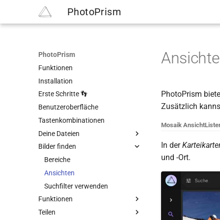
PhotoPrism
Ansicht
PhotoPrism
Funktionen
Installation
PhotoPrism biete
Erste Schritte 👣
Zusätzlich kanns
Benutzeroberfläche
Tastenkombinationen
Mosaik Ansicht
Liste
Deine Dateien
In der
Karteikarte
Bilder finden
Übersicht
und -Ort.
Originale indexieren
Bereiche
Dateien importieren
Ansichten
Duplikaterkennung
Suchfilter verwenden
Funktionen
Unterstützung von Metadaten
Teilen
Web-Upload
Alben