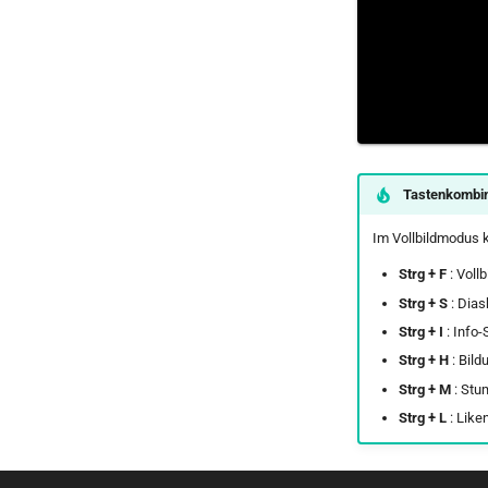
Tastenkombin
Im Vollbildmodus 
Strg + F
: Voll
Strg + S
: Dias
Strg + I
: Info-
Strg + H
: Bild
Strg + M
: Stu
Strg + L
: Like