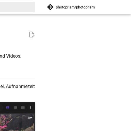
photoprism/photoprism
itialisiert
und Videos.
tel, Aufnahmezeit