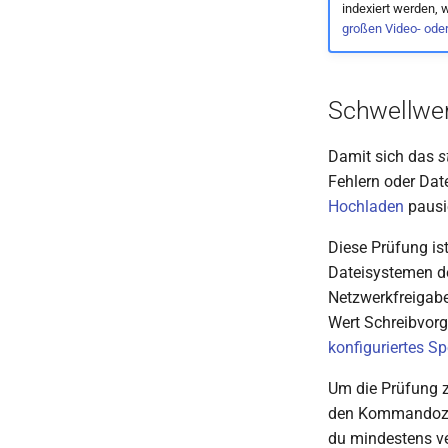
indexiert werden, 
großen Video- ode
Schwellwert
Damit sich das
s
Fehlern oder Dat
Hochladen
pausie
Diese Prüfung is
Dateisystemen de
Netzwerkfreigabe
Wert Schreibvorg
konfiguriertes Sp
Um die Prüfung z
den Kommandoze
du mindestens ve