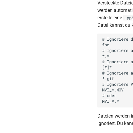
Versteckte Datei
werden automatis
erstelle eine
.pp
Datei kannst du k
# Ignoriere d
foo

# Ignoriere a
*.*

# Ignoriere a
[#]*

# Ignoriere a
*.gif

# Ignoriere V
MVI_*.MOV

# oder

Dateien werden im
ignoriert. Du ka