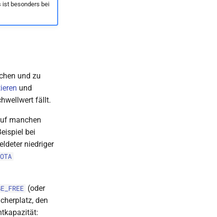
 ist besonders bei
echen und zu
ieren
und
hwellwert fällt.
 auf manchen
eispiel bei
ldeter niedriger
OTA
(oder
GE_FREE
icherplatz, den
tkapazität: