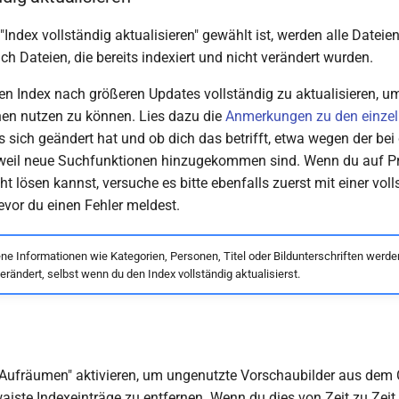
Index vollständig aktualisieren" gewählt ist, werden alle Dateie
uch Dateien, die bereits indexiert und nicht verändert wurden.
en Index nach größeren Updates vollständig zu aktualisieren, um
nen nutzen zu können. Lies dazu die
Anmerkungen zu den einzel
 sich geändert hat und ob dich das betrifft, etwa wegen der bei
 weil neue Suchfunktionen hinzugekommen sind. Wenn du auf Pr
ht lösen kannst, versuche es bitte ebenfalls zuerst mit einer vol
evor du einen Fehler meldest.
e Informationen wie Kategorien, Personen, Titel oder Bildunterschriften werden
erändert, selbst wenn du den Index vollständig aktualisierst.
Aufräumen" aktivieren, um ungenutzte Vorschaubilder aus dem
iste Indexeinträge zu entfernen. Wenn du dies von Zeit zu Zeit 