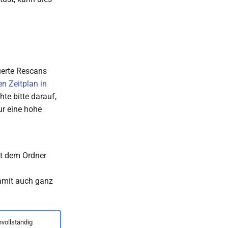
uerte Rescans
en Zeitplan in
te bitte darauf,
ur eine hohe
t dem Ordner
amit auch ganz
vollständig