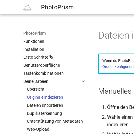
PhotoPrism
Dateien 
PhotoPrism
Funktionen
Installation
Erste Schritte 👣
Wenn du PhotoPris
Benutzeroberfläche
Ordner konfiguriert 
Tastenkombinationen
Deine Dateien
Manuelles 
Übersicht
Originale indexieren
Dateien importieren
Öffne den B
Duplikaterkennung
Wähle einen 
Unterstützung von Metadaten
indexieren
Web-Upload