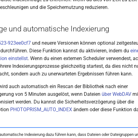
beschleunigen und die Speichernutzung reduzieren.
e und automatische Indexierung
523-923ee0cf7
und neuere Versionen können optional zeitgeste
k durchführen. Diese Funktion kannst du aktivieren, indem du
ein
ion einstellst
. Wenn du einen externen Scheduler verwendest, ach
rere Indexierungsprozesse gleichzeitig startest, da dies nicht n
sacht, sondern auch zu unerwarteten Ergebnissen führen kann.
rd auch automatisch ein Rescan der Bibliothek nach einer
gerung von 5 Minuten ausgelöst, wenn Dateien
über WebDAV
mi
onisiert werden. Du kannst die Sicherheitsverzögerung über die
ption
PHOTOPRISM_AUTO_INDEX
ändern oder diese Funktion d
automatische Indexierung dazu führen kann, dass Dateien oder Dateigruppen un