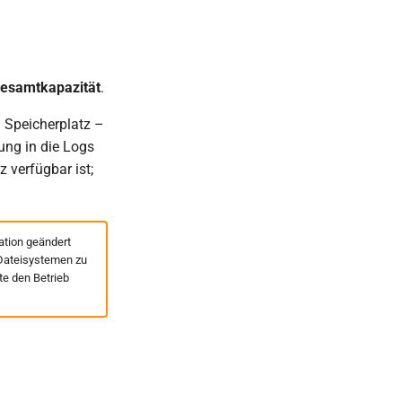
Gesamtkapazität
.
 Speicherplatz –
ung in die Logs
 verfügbar ist;
ation geändert
 Dateisystemen zu
te den Betrieb