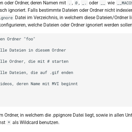
en oder Ordner, deren Namen mit
,
,
oder
wie
.
@
_.
__
__MACO
ch ignoriert. Falls bestimmte Dateien oder Ordner nicht indexier
Datei im Verzeichnis, in welchem diese Dateien/Ordner li
ignore
onfigurieren, welche Dateien oder Ordner ignoriert werden sollen
en Ordner "foo"

lle Dateien in diesem Ordner

lle Ordner, die mit # starten

lle Dateien, die auf .gif enden

ideos, deren Name mit MVI beginnt

 Ordner, in welchem die .ppignore Datei liegt, sowie in allen Un
nnst
als Wildcard benutzen.
*