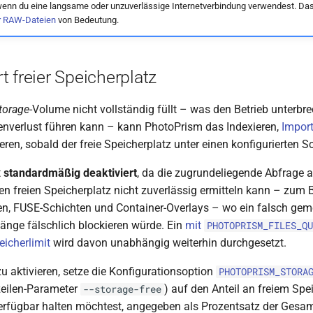
wenn du eine langsame oder unzuverlässige Internetverbindung verwendest. Das
r RAW-Dateien
von Bedeutung.
 freier Speicherplatz
torage
-Volume nicht vollständig füllt – was den Betrieb unterbr
enverlust führen kann – kann PhotoPrism das Indexieren,
Import
ren, sobald der freie Speicherplatz unter einen konfigurierten Sc
t
standardmäßig deaktiviert
, da die zugrundeliegende Abfrage
n freien Speicherplatz nicht zuverlässig ermitteln kann – zum B
n, FUSE-Schichten und Container-Overlays – wo ein falsch geme
änge fälschlich blockieren würde. Ein
mit
PHOTOPRISM_FILES_QU
eicherlimit
wird davon unabhängig weiterhin durchgesetzt.
u aktivieren, setze die Konfigurationsoption
PHOTOPRISM_STORA
ilen-Parameter
) auf den Anteil an freiem Spe
--storage-free
rfügbar halten möchtest, angegeben als Prozentsatz der Gesam