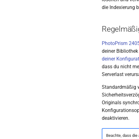
die Indexierung 
Regelmäßig
PhotoPrism 240
deiner Bibliothe
deiner Konfigurat
dass du nicht meh
Serverlast verur
Standardmäßig wi
Sicherheitsverzö
Originals synchr
Konfigurationso
deaktivieren.
Beachte, dass die 