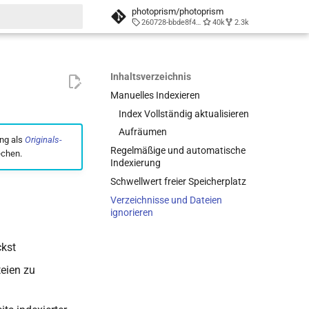
photoprism/photoprism
260728-bbde8f452
40k
2.3k
itialisiert
Inhaltsverzeichnis
Manuelles Indexieren
Index Vollständig aktualisieren
Aufräumen
ng als
Originals
-
Regelmäßige und automatische
echen.
Indexierung
Schwellwert freier Speicherplatz
Verzeichnisse und Dateien
ignorieren
ckst
teien zu