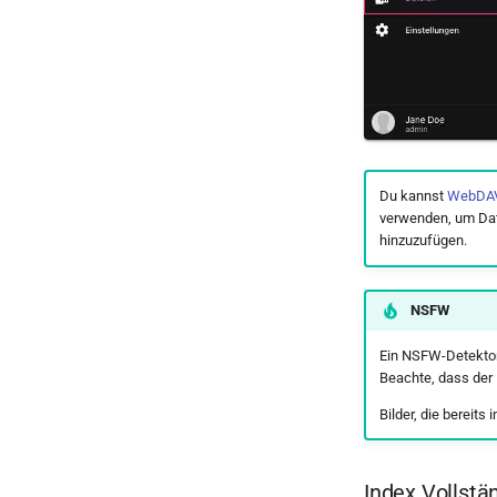
Videos
Orte
Ereignisse
Kalender
Ordner
Panoramen
Du kannst
WebDA
Scans
verwenden, um Dat
Dokumente
hinzuzufügen.
NSFW
Ein NSFW-Detektor 
Beachte, dass der
Bilder, die bereit
Index Vollstä