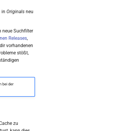
n in
Originals
neu
 neue Suchfilter
nen Releases
,
 dir vorhandenen
obleme stößt,
lständigen
 bei der
 Cache zu
tust, kann dies