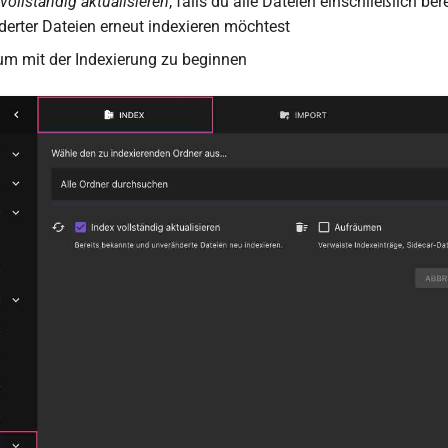
vollständig aktualisieren
, falls du alle Dateien einschließlich bere
erter Dateien erneut indexieren möchtest
 um mit der Indexierung zu beginnen